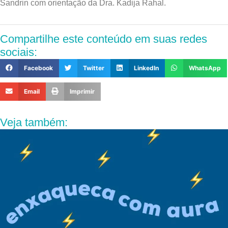
Sandrin com orientação da Dra. Kadija Rahal.
Compartilhe este conteúdo em suas redes
sociais:
Facebook
Twitter
LinkedIn
WhatsApp
Email
Imprimir
Veja também: